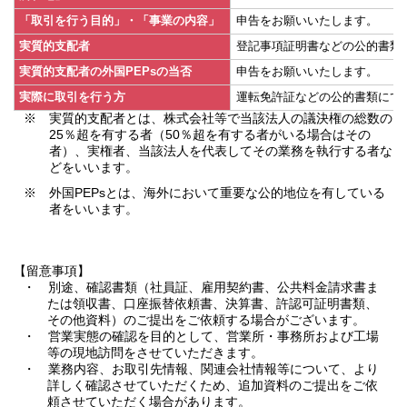
「取引を行う目的」・「事業の内容」
申告をお願いいたします。
実質的支配者
登記事項証明書などの公的書類
実質的支配者の外国PEPsの当否
申告をお願いいたします。
実際に取引を行う方
運転免許証などの公的書類にて
※ 実質的支配者とは、株式会社等で当該法人の議決権の総数の
25％超を有する者（50％超を有する者がいる場合はその
者）、実権者、当該法人を代表してその業務を執行する者な
どをいいます。
※ 外国PEPsとは、海外において重要な公的地位を有している
者をいいます。
【留意事項】
・ 別途、確認書類（社員証、雇用契約書、公共料金請求書ま
たは領収書、口座振替依頼書、決算書、許認可証明書類、
その他資料）のご提出をご依頼する場合がございます。
・ 営業実態の確認を目的として、営業所・事務所および工場
等の現地訪問をさせていただきます。
・ 業務内容、お取引先情報、関連会社情報等について、より
詳しく確認させていただくため、追加資料のご提出をご依
頼させていただく場合があります。