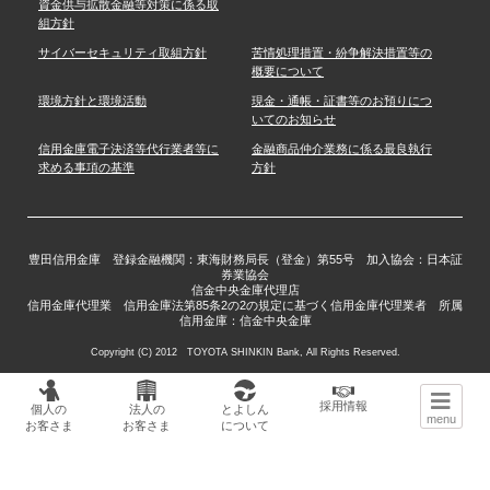
資金供与拡散金融等対策に係る取
組方針
サイバーセキュリティ取組方針
苦情処理措置・紛争解決措置等の
概要について
環境方針と環境活動
現金・通帳・証書等のお預りにつ
いてのお知らせ
信用金庫電子決済等代行業者等に
金融商品仲介業務に係る最良執行
求める事項の基準
方針
豊田信用金庫 登録金融機関：東海財務局長（登金）第55号 加入協会：日本証
券業協会
信金中央金庫代理店
信用金庫代理業 信用金庫法第85条2の2の規定に基づく信用金庫代理業者 所属
信用金庫：信金中央金庫
Copyright (C) 2012 TOYOTA SHINKIN Bank, All Rights Reserved.
採用情報
個人の
法人の
とよしん
menu
お客さま
お客さま
について