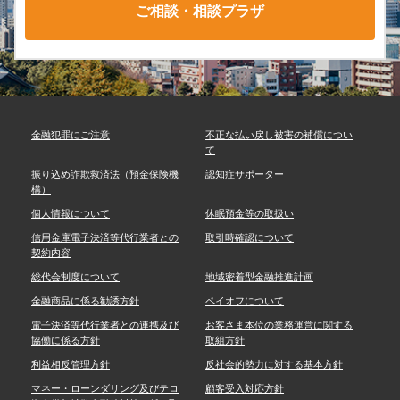
ご相談・相談プラザ
金融犯罪にご注意
不正な払い戻し被害の補償につい
て
振り込め詐欺救済法（預金保険機
認知症サポーター
構）
個人情報について
休眠預金等の取扱い
信用金庫電子決済等代行業者との
取引時確認について
契約内容
総代会制度について
地域密着型金融推進計画
金融商品に係る勧誘方針
ペイオフについて
電子決済等代行業者との連携及び
お客さま本位の業務運営に関する
協働に係る方針
取組方針
利益相反管理方針
反社会的勢力に対する基本方針
マネー・ローンダリング及びテロ
顧客受入対応方針