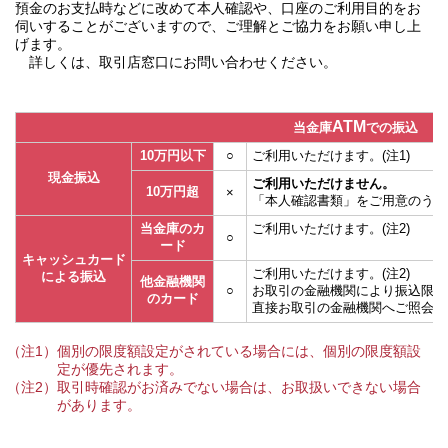
預金のお支払時などに改めて本人確認や、口座のご利用目的をお
伺いすることがございますので、ご理解とご協力をお願い申し上
げます。
詳しくは、取引店窓口にお問い合わせください。
ATM
当金庫
での振込
10万円以下
○
ご利用いただけます。(注1)
現金振込
ご利用いただけません。
10万円超
×
「本人確認書類」をご用意のうえ
当金庫のカ
ご利用いただけます。(注2)
○
ード
キャッシュカード
ご利用いただけます。(注2)
による振込
他金融機関
○
お取引の金融機関により振込限度
のカード
直接お取引の金融機関へご照会く
（注1）個別の限度額設定がされている場合には、個別の限度額設
定が優先されます。
（注2）取引時確認がお済みでない場合は、お取扱いできない場合
があります。