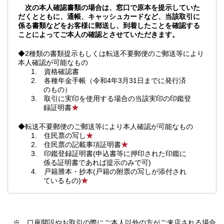
次の本人確認書類の場合は、窓口で原本を提示していた
だくとともに、通帳、キャッシュカードなど、当該取引に
係る書類などをお客様に郵送し、到着したことを確認する
ことによってご本人の確認とさせていただきます。
◆2種類の書類提示もしくは転送不要郵便のご郵送等により
本人確認が可能なもの
1. 資格確認書
2. 各種年金手帳（令和4年3月31日までに発行済
のもの）
3. 取引に実印を使用する場合の当該実印の印鑑登
録証明書
★
◆転送不要郵便のご郵送等により本人確認が可能なもの
1. 住民票の写し
★
2. 住民票の記載事項証明書
★
3. 印鑑登録証明書(申込書等に押印された印鑑に
係る証明書であれば提示のみで可)
4. 戸籍謄本・抄本(戸籍の附票の写しが添付され
ているもの)
★
※ 口座開設やお取引の際にご本人以外の方がご来店される場合