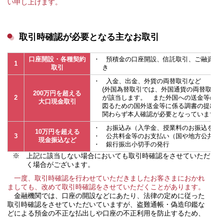
い申し上げます。
取引時確認が必要となる主なお取引
口座開設・各種契約
・ 預積金の口座開設、信託取引、ご融資
1
取引
き
・ 入金、出金、外貨の両替取引など
(外国為替取引では、外国通貨の両替取引
200万円を超える
2
が該当します。 また外国への送金等の
大口現金取引
図るための国外送金等に係る調書の提出
関わらず本人確認が必要となっています
・ お振込み（入学金、授業料のお振込を
10万円を超える
3
・ 公共料金等のお支払い（国や地方公共
現金振込など
・ 銀行振出小切手の発行
※ 上記に該当しない場合においても取引時確認をさせていただ
く場合がございます。
一度、取引時確認を行わせていただきましたお客さまにおかれ
ましても、改めて取引時確認をさせていただくことがあります。
金融機関では、口座の開設などにあたり、法律の定めに従った
取引時確認をさせていただいていますが、盗難通帳・偽造印鑑な
どによる預金の不正な払出しや口座の不正利用を防止するため、